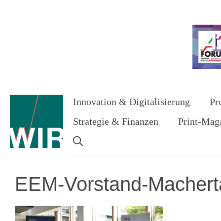
Zum
Inhalt
Werbung
springen
Innovation & Digitalisierung
Pr
Strategie & Finanzen
Print-Mag
EEM-Vorstand-Macher