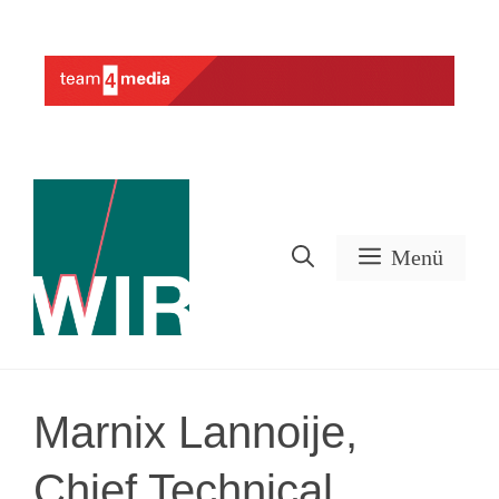
Zum
Inhalt
Werbung
springen
Menü
Marnix Lannoije,
Chief Technical