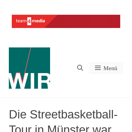
Zum
Inhalt
Werbung
springen
Menü
Die Streetbasketball-
Tour in Münster war