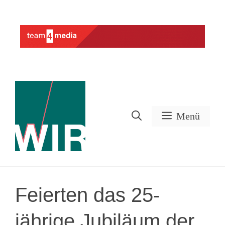
Zum
Inhalt
Werbung
springen
Menü
Feierten das 25-
jährige Jubiläum der