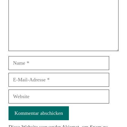
Name
E-
Mail-
Adresse
Website
Diese Website verwendet Akismet, um Spam zu