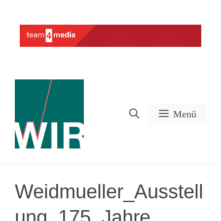
Zum
Inhalt
Werbung
springen
Menü
Weidmueller_Ausstell
ung_175_Jahre