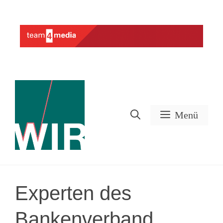
Zum
Inhalt
Werbung
springen
Menü
Experten des
Bankenverband