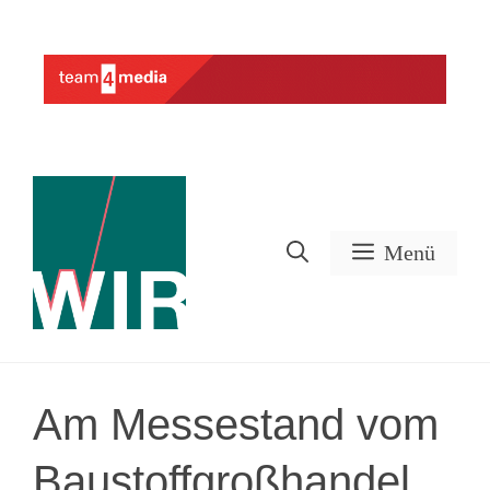
Zum
Inhalt
Werbung
springen
Menü
Am Messestand vom
Baustoffgroßhandel