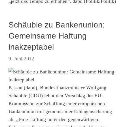
„jetzt das Tempo zu erhöhen“. dapd (Politik/Politik)
Schäuble zu Bankenunion:
Gemeinsame Haftung
inakzeptabel
9. Juni 2012
Passau (dapd). Bundesfinanzminister Wolfgang
Schäuble (CDU) lehnt den Vorschlag der EU-
Kommission zur Schaffung einer europäischen
Bankenunion mit gemeinsamer Einlagensicherung
ab. „Eine Haftung unter den gegenwärtigen
Impressum
·
Datenschutz
·
AGB
·
Cookie-Einstellungen